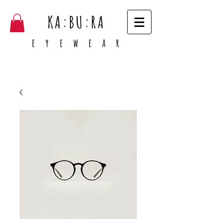
KA:BU:RA
e y e w e a r