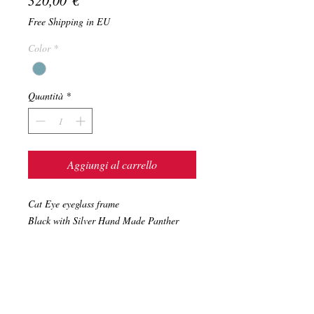
320,00 €
Free Shipping in EU
Color
*
Quantità
*
Aggiungi al carrello
Cat Eye eyeglass frame
Black with Silver Hand Made Panther
Lens: 50mm
Bridge: 22mm
Temple 140mm