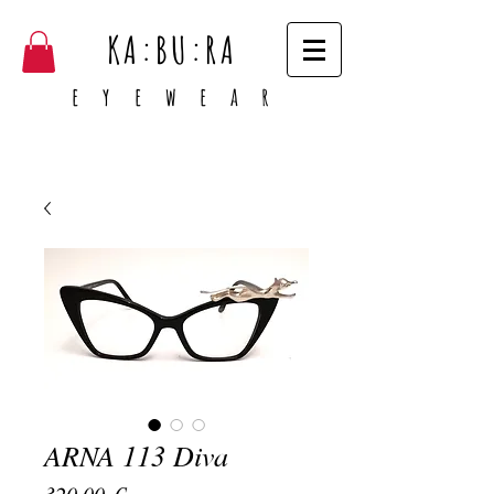
KA:BU:RA
e y e w e a r
ARNA 113 Diva
Prezzo