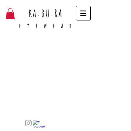
KA:BU:RA
e y e w e a r